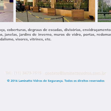
nça, coberturas, degraus de escadas, divisórias, envidraçamento
s, janelas, jardins de inverno, muros de vidro, portas, redomas
alismo, visores, vitrines, etc.​
Tel.: (11) 3473-7515
contato@laminattovidros.com.br
© 2016 Laminatto Vidros de Segurança. Todos os direitos reservados